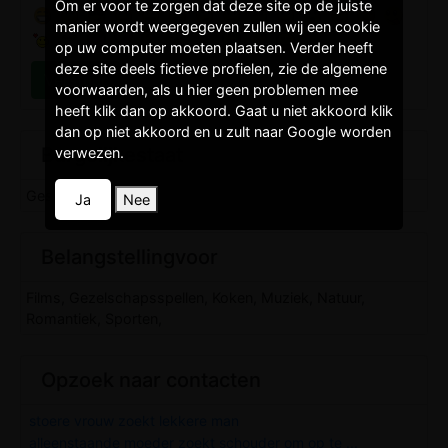
Om er voor te zorgen dat deze site op de juiste
manier wordt weergegeven zullen wij een cookie
op uw computer moeten plaatsen. Verder heeft
deze site deels fictieve profielen, zie de algemene
voorwaarden, als u hier geen problemen mee
heeft klik dan op akkoord. Gaat u niet akkoord klik
dan op niet akkoord en u zult naar Google worden
Burgelijkestaat
verwezen.
Gescheiden,
Ja
Nee
Belangstellingvoor
Films, Gezelschapsspellen, Koken, Muziek, Natuur,
Romantiek, Sporten,
Opzoek naar contacten
stoere vrouw zoekt lekkere man
alleenstaande moeder zoekt schouder om op te ...