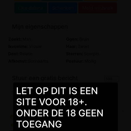
Like daluna
Schenken
Meld misbruik
Mijn eigenschappen
Zoekt:
Man
Ogen:
Bruin
Ikvoelme:
Vrouw
Haar:
Zwart
Doel:
Relatie
Sterren:
Scorpio
Afkomst:
Surinaams
Postuur:
Mollig
Stuur een gratis bericht
LET OP DIT IS EEN
SITE VOOR 18+.
ONDER DE 18 GEEN
TOEGANG